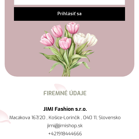
Prihlásiť sa
FIREMNÉ ÚDAJE
JIMI Fashion s.r.o.
Macákova 167/20 , Košice-Lorinčík , 040 11, Slovensko
jimi@jimishop.sk
+421918444666