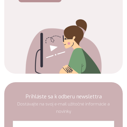
Prihláste sa k odberu newslettra
Dostávajte na svoj e-mail užitočné informácie a
novinky