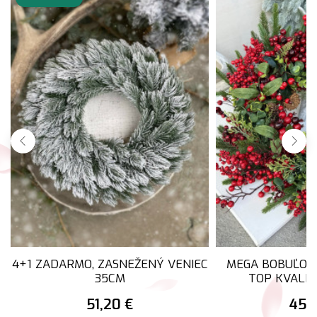
4+1 ZADARMO, ZASNEŽENÝ VENIEC
MEGA BOBUĽOVÝ
35CM
TOP KVALIT
51,20 €
45,