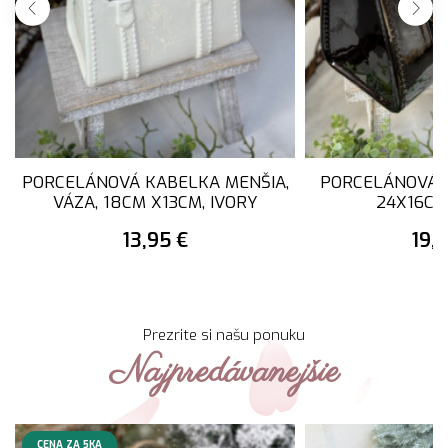
PORCELÁNOVÁ KABELKA MENŠIA,
PORCELÁNOVÁ K
VÁZA, 18CM X13CM, IVORY
24X16CM
13,95 €
19,
Prezrite si našu ponuku
Najpredávanejšie
CENA ZA 5KA